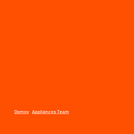
STOLÁRSTVO
Úvod
O nás
Naše služby
Naše realizácie
Kontakt
Blog Left Sidebar
Domov
Appliances Team
Categories