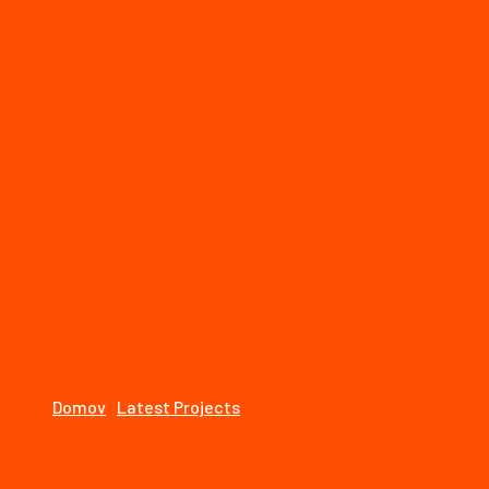
STOLÁRSTVO
Úvod
O nás
Naše služby
Naše realizácie
Kontakt
Blog Left Sidebar
Domov
Latest Projects
Categories
Appliances Blog